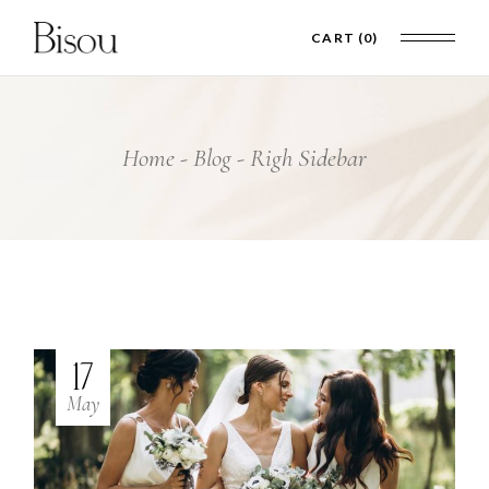
CART
(0)
Home
Blog
Righ Sidebar
17
May