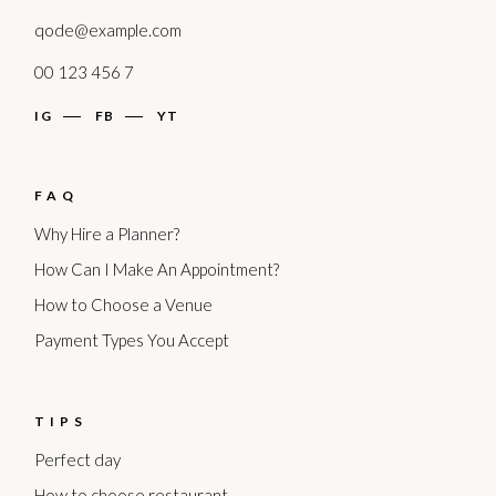
qode@example.com
00 123 456 7
IG
FB
YT
FAQ
Why Hire a Planner?
How Can I Make An Appointment?
How to Choose a Venue
Payment Types You Accept
TIPS
Perfect day
How to choose restaurant