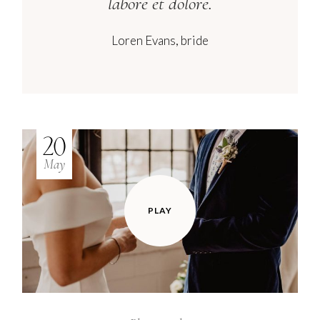
labore et dolore.
Loren Evans, bride
20
May
PLAY