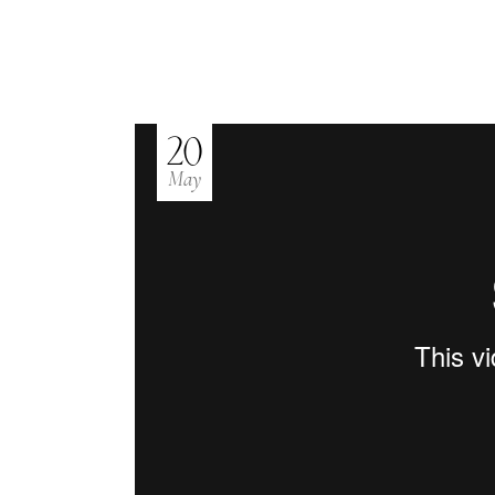
Cake Shop
20
May