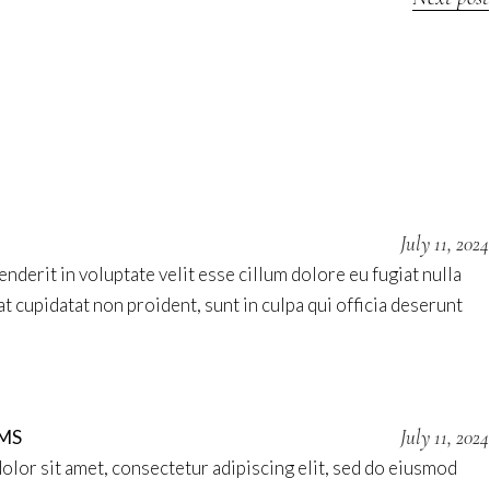
July 11, 2024
nderit in voluptate velit esse cillum dolore eu fugiat nulla
t cupidatat non proident, sunt in culpa qui officia deserunt
July 11, 2024
MS
lor sit amet, consectetur adipiscing elit, sed do eiusmod