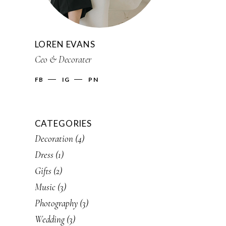
LOREN EVANS
Ceo & Decorater
FB
IG
PN
CATEGORIES
Decoration
(4)
Dress
(1)
Gifts
(2)
Music
(3)
Photography
(3)
Wedding
(3)