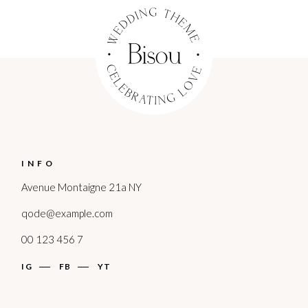
INFO
Avenue Montaigne 21a NY
qode@example.com
00 123 456 7
IG
FB
YT